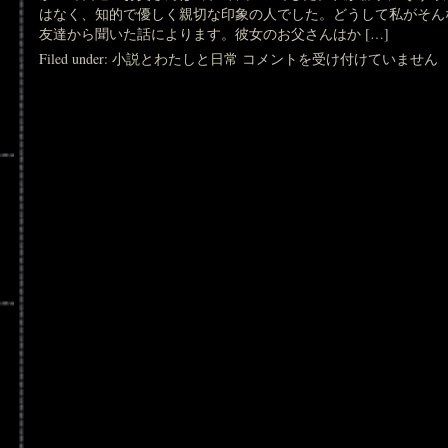
はなく、知的で優しく親切な印象の人でした。どうして私がそん
友達から聞いた話によります。彼女のお父さんはか […]
裏
Filed under:
小説とわたしと日常
コメントを受け付けていません
の
古
本
屋
の
お
父
さ
ん
の
実
践
論
は