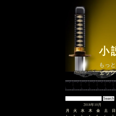
小
もっと
ェック
2018年10月
月
火
水
木
金
土
日