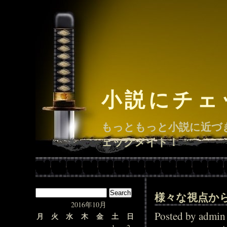
小説にチェ
もっともっと小説に近づ
ェックメイト！
様々な視点か
2016年10月
Posted by adm
月
火
水
木
金
土
日