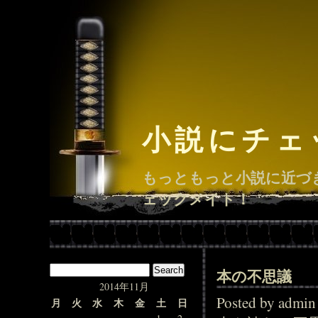
小説にチェ
もっともっと小説に近づ
ェックメイト！
本の不思議
2014年11月
Posted by adm
月
火
水
木
金
土
日