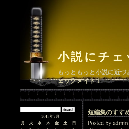
小説にチェ
もっともっと小説に近づ
ェックメイト！
短編集のすす
2013年7月
Posted by adm
月
火
水
木
金
土
日