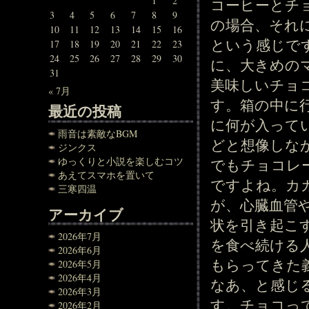
1
2
コーヒーとチ
3
4
5
6
7
8
9
の場合、それ
10
11
12
13
14
15
16
という感じで
17
18
19
20
21
22
23
24
25
26
27
28
29
30
に、大きめの
31
美味しいチョ
« 7月
す。箱の中に
最近の投稿
に何が入って
雨音は素敵なBGM
どと想像しな
ジンクス
ゆっくりと小説を楽しむコツ
でもチョコレ
あえてスマホを置いて
ですよね。カ
三寒四温
が、心臓血管
アーカイブ
状を引き起こ
2026年7月
を食べ続ける
2026年6月
もらってきた
2026年5月
2026年4月
なあ、と感じ
2026年3月
す。チョコっ
2026年2月