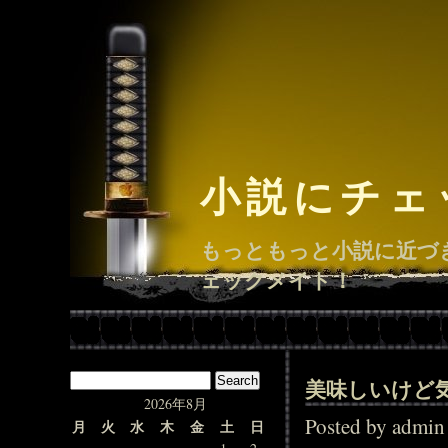
小説にチェ
もっともっと小説に近づ
ェックメイト！
美味しいけど
2026年8月
Posted by adm
月
火
水
木
金
土
日