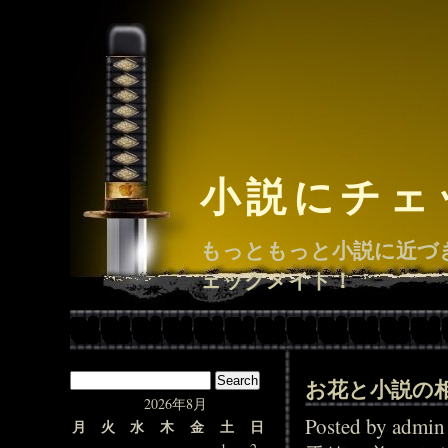
小説にチェ
もっともっと小説に近づ
ェックメイト！
お花と小説の
2026年8月
Posted by adm
月
火
水
木
金
土
日