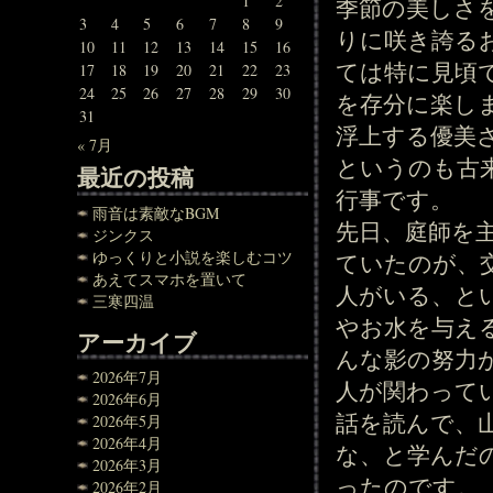
1
2
季節の美しさ
3
4
5
6
7
8
9
りに咲き誇る
10
11
12
13
14
15
16
ては特に見頃
17
18
19
20
21
22
23
24
25
26
27
28
29
30
を存分に楽し
31
浮上する優美
« 7月
というのも古
最近の投稿
行事です。
雨音は素敵なBGM
先日、庭師を
ジンクス
ゆっくりと小説を楽しむコツ
ていたのが、
あえてスマホを置いて
人がいる、と
三寒四温
やお水を与え
アーカイブ
んな影の努力
2026年7月
人が関わって
2026年6月
話を読んで、
2026年5月
2026年4月
な、と学んだ
2026年3月
ったのです。
2026年2月