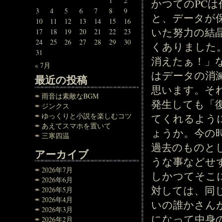
1
2
かつてのPC
3
4
5
6
7
8
9
と、データが
10
11
12
13
14
15
16
いた努力の結
17
18
19
20
21
22
23
24
25
26
27
28
29
30
くありました
31
消えたぁ！」
« 7月
はデータの消
最近の投稿
思います。そ
雨音は素敵なBGM
発生しても「
ジンクス
ゆっくりと小説を楽しむコツ
てくれるよう
あえてスマホを置いて
ょうか。今の
三寒四温
過去のものと
アーカイブ
うな事などせ
2026年7月
しかつてそこ
2026年6月
対しては、同
2026年5月
2026年4月
いの誰かさん
2026年3月
になって中身
2026年2月