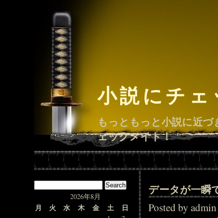
小説にチェ
もっともっと小説に近づ
ェックメイト！
データが一瞬
2026年8月
Posted by adm
月
火
水
木
金
土
日