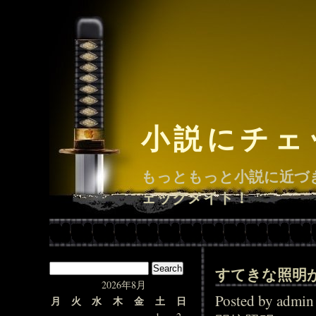
小説にチェ
もっともっと小説に近づ
ェックメイト！
すてきな照明
2026年8月
Posted by adm
月
火
水
木
金
土
日