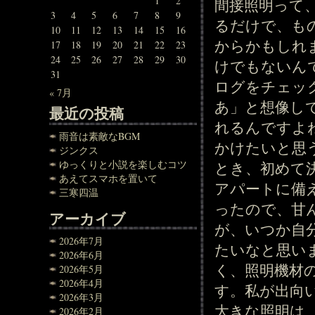
1
2
間接照明って
3
4
5
6
7
8
9
るだけで、も
10
11
12
13
14
15
16
からかもしれ
17
18
19
20
21
22
23
24
25
26
27
28
29
30
けでもないん
31
ログをチェッ
« 7月
あ」と想像し
最近の投稿
れるんですよ
雨音は素敵なBGM
かけたいと思
ジンクス
ゆっくりと小説を楽しむコツ
とき、初めて
あえてスマホを置いて
アパートに備
三寒四温
ったので、甘
アーカイブ
が、いつか自
2026年7月
たいなと思い
2026年6月
く、照明機材
2026年5月
2026年4月
す。私が出向
2026年3月
大きな照明は
2026年2月