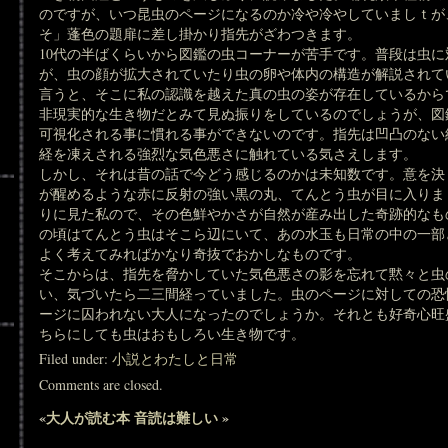
のですが、いつ昆虫のページになるのか冷や冷やしていましｔが
そ」蓬色の題扉に差し掛かり指先がざわつきます。
10代の半ばくらいから図鑑の虫コーナーが苦手です。普段は虫
が、虫の顔が拡大されていたり虫の卵や体内の構造が解説されて
言うと、そこに私の認識を越えた真の虫の姿が存在しているから
非現実的な生き物だとみて見ぬ振りをしているのでしょうが、図
可視化される事に慣れる事ができないのです。指先は凹凸のない
経を凍えされる強烈な気色悪さに触れている気さえします。
しかし、それは昔の話で今どう感じるのかは未知数です。意を決
が醒めるような赤に反射の強い黒の丸、てんとう虫が目に入りま
りに見た私ので、その色鮮やかさが自然が産み出した奇跡的なも
の頃はてんとう虫はそこら辺にいて、あの水玉も日常の中の一部
よく考えてみればかなり奇抜でおかしなものです。
そこからは、指先を脅かしていた気色悪さの影を忘れて黙々と虫
い、気づいたら二三間経っていました。虫のページに対しての恐
ージに囚われない大人になったのでしょうか。それとも好奇心旺
ちらにしても虫はおもしろい生き物です。
Filed under:
小説とわたしと日常
Comments are closed.
«
大人が読む本
音読は難しい
»