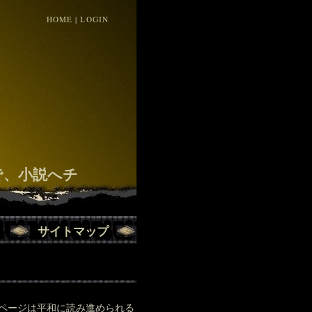
HOME
|
LOGIN
！
で、小説へチ
サイトマップ
ページは平和に読み進められる