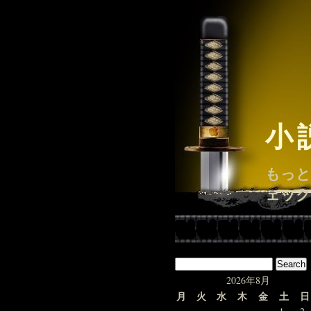
小
もっと
ェック
2026年8月
月
火
水
木
金
土
日