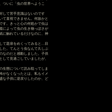
、ついに「虫の世界へようこ
に対して苦手意識はないのです
いて直視できません。何故かと
です。きっと心の何処かで虫は
鑑によって虫の生き物っぽさが
紙に触れているだけなのに、神
して題扉をめくってみると…目
した。てんとう虫なんて久しぶ
のなのだと感動しました。子供
として見過ごしていましたが、
の生態について読み耽ってしま
怖がなくなったとは、私もイメ
盛な子供に逆戻りしたのか、ど