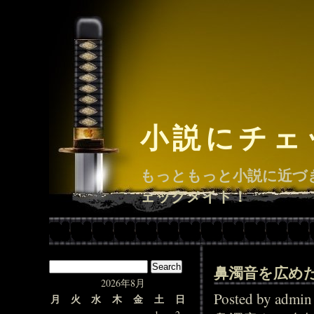
小説にチェ
もっともっと小説に近づ
ェックメイト！
鼻濁音を広め
2026年8月
Posted by adm
月
火
水
木
金
土
日