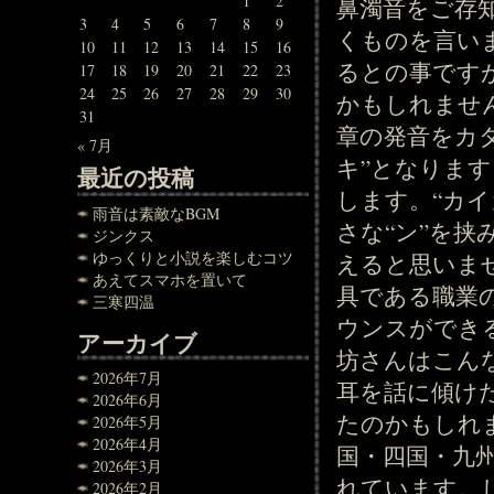
1
2
鼻濁音をご存
3
4
5
6
7
8
9
くものを言い
10
11
12
13
14
15
16
るとの事です
17
18
19
20
21
22
23
24
25
26
27
28
29
30
かもしれませ
31
章の発音をカ
« 7月
キ”となりま
最近の投稿
します。“カイ
雨音は素敵なBGM
さな“ン”を
ジンクス
ゆっくりと小説を楽しむコツ
えると思いま
あえてスマホを置いて
具である職業
三寒四温
ウンスができ
アーカイブ
坊さんはこん
2026年7月
耳を話に傾け
2026年6月
たのかもしれ
2026年5月
2026年4月
国・四国・九
2026年3月
れています。
2026年2月