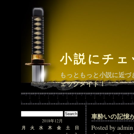
小説にチェ
もっともっと小説に近づ
ェックメイト！
車酔いの記憶
2018年12月
Posted by adm
月
火
水
木
金
土
日