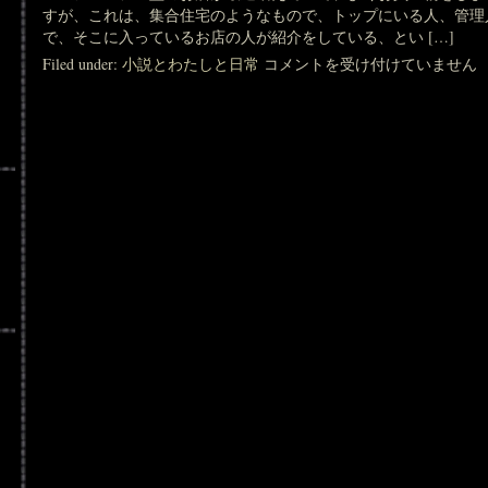
すが、これは、集合住宅のようなもので、トップにいる人、管理
で、そこに入っているお店の人が紹介をしている、とい […]
あ
Filed under:
小説とわたしと日常
コメントを受け付けていません
れ
も
欲
し
い
こ
れ
も
欲
し
い
は