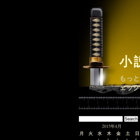
小
もっと
ェック
2015年4月
月
火
水
木
金
土
日