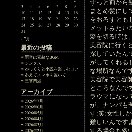
1
2
ずっと前から
3
4
5
6
7
8
9
まとめ髪にし
10
11
12
13
14
15
16
をおろすとも
17
18
19
20
21
22
23
24
25
26
27
28
29
30
メットみたい
31
髪を切る時は
« 7月
美容院に行くと
最近の投稿
探していたんで
雨音は素敵なBGM
がしてくれる
ジンクス
ゆっくりと小説を楽しむコツ
な場所なんで
あえてスマホを置いて
美容院で美容
三寒四温
ところなんで
アーカイブ
ラウマになっ
2026年7月
が、ナンパも
2026年6月
す(笑)女性
2026年5月
2026年4月
難しいんです
2026年3月
する場合も多
2026年2月