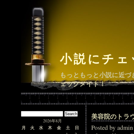
小説にチェ
もっともっと小説に近づ
ェックメイト！
美容院のトラ
2026年8月
Posted by adm
月
火
水
木
金
土
日