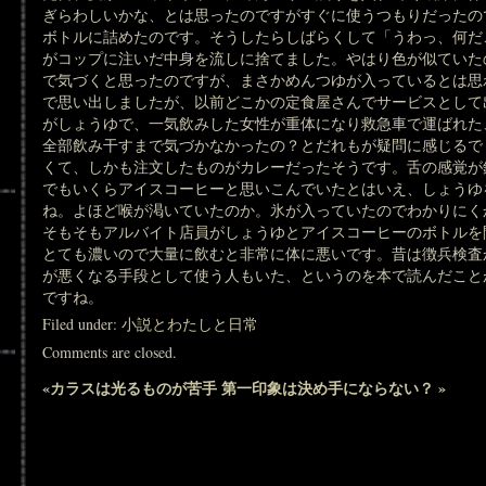
ぎらわしいかな、とは思ったのですがすぐに使うつもりだったの
ボトルに詰めたのです。そうしたらしばらくして「うわっ、何だ
がコップに注いだ中身を流しに捨てました。やはり色が似ていた
で気づくと思ったのですが、まさかめんつゆが入っているとは思
で思い出しましたが、以前どこかの定食屋さんでサービスとして
がしょうゆで、一気飲みした女性が重体になり救急車で運ばれた
全部飲み干すまで気づかなかったの？とだれもが疑問に感じるで
くて、しかも注文したものがカレーだったそうです。舌の感覚が
でもいくらアイスコーヒーと思いこんでいたとはいえ、しょうゆ
ね。よほど喉が渇いていたのか。氷が入っていたのでわかりにく
そもそもアルバイト店員がしょうゆとアイスコーヒーのボトルを
とても濃いので大量に飲むと非常に体に悪いです。昔は徴兵検査
が悪くなる手段として使う人もいた、というのを本で読んだこと
ですね。
Filed under:
小説とわたしと日常
Comments are closed.
«
カラスは光るものが苦手
第一印象は決め手にならない？
»