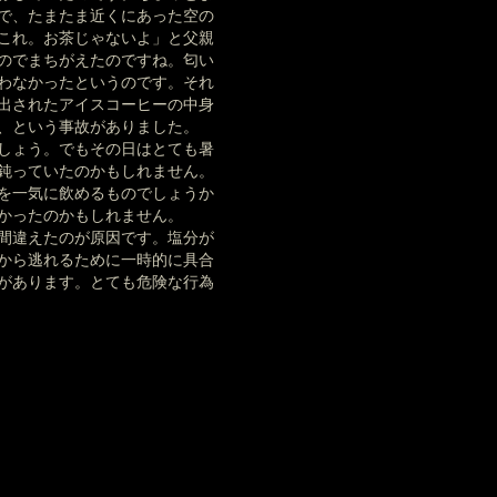
で、たまたま近くにあった空の
これ。お茶じゃないよ」と父親
のでまちがえたのですね。匂い
わなかったというのです。それ
出されたアイスコーヒーの中身
、という事故がありました。
しょう。でもその日はとても暑
鈍っていたのかもしれません。
を一気に飲めるものでしょうか
かったのかもしれません。
間違えたのが原因です。塩分が
から逃れるために一時的に具合
があります。とても危険な行為