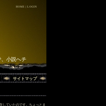
HOME
|
LOGIN
！
で、小説へチ
サイトマップ
存していたのです。ちょっとま