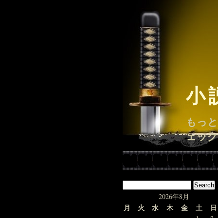
小
もっと
ェック
2026年8月
月
火
水
木
金
土
日