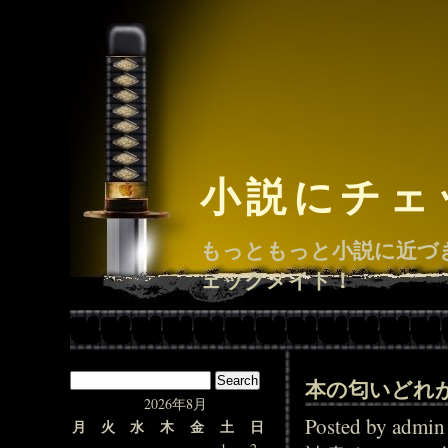
小説にチェ
もっともっと小説に近づ
ェックメイト！
本の匂いどれ
2026年8月
Posted by adm
月
火
水
木
金
土
日