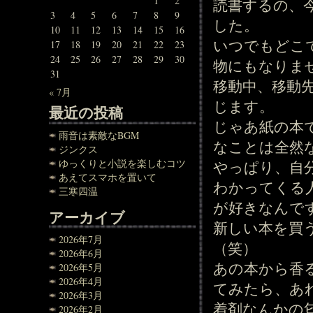
1
2
読書するの、
3
4
5
6
7
8
9
した。
10
11
12
13
14
15
16
いつでもどこ
17
18
19
20
21
22
23
24
25
26
27
28
29
30
物にもなりま
31
移動中、移動
« 7月
じます。
最近の投稿
じゃあ紙の本
雨音は素敵なBGM
なことは全然
ジンクス
ゆっくりと小説を楽しむコツ
やっぱり、自
あえてスマホを置いて
わかってくる
三寒四温
が好きなんで
アーカイブ
新しい本を買
2026年7月
（笑）
2026年6月
あの本から香
2026年5月
2026年4月
てみたら、あ
2026年3月
着剤なんかの
2026年2月