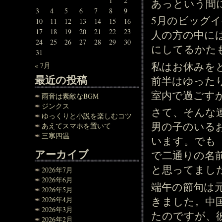
1
2
あっという間に
3
4
5
6
7
8
9
5月のビッグイ
10
11
12
13
14
15
16
17
18
19
20
21
22
23
人の方の中に
24
25
26
27
28
29
30
にしてるかた
31
私はお休みを
« 7月
最近の投稿
前半はゆった
室内で過ごす
雨音は素敵なBGM
ジンクス
さて、そんな
ゆっくりと小説を楽しむコツ
男の子のいる
あえてスマホを置いて
三寒四温
います。でも
アーカイブ
で二通りの名
と思ってました
2026年7月
2026年6月
端午の節句は
2026年5月
きました。中
2026年4月
2026年3月
たのですが、
2026年2月