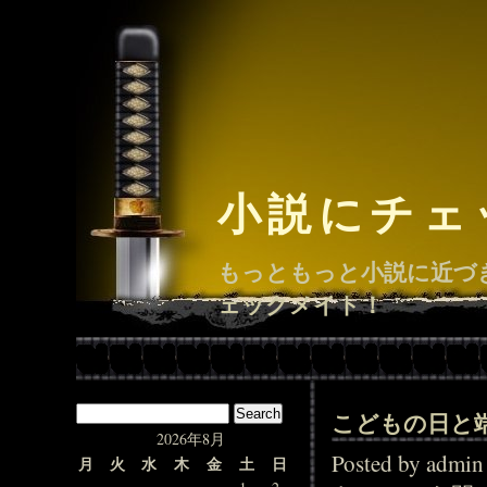
小説にチェ
もっともっと小説に近づ
ェックメイト！
こどもの日と
2026年8月
Posted by adm
月
火
水
木
金
土
日