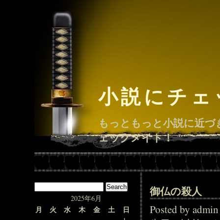
小説にチェ
もっともっと小説に近づ
ェックメイト！
御仏の殺人
2025年6月
Posted by adm
月
火
水
木
金
土
日