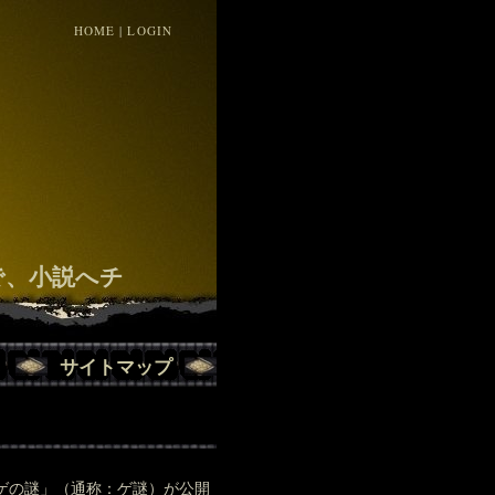
HOME
|
LOGIN
！
で、小説へチ
サイトマップ
ゲゲの謎」（通称：ゲ謎）が公開