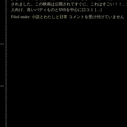
されました。この映画は公開されてすぐに、これはすごい！！、
人向け、良いバディものとSNSを中心に口コミ […]
ゲ
Filed under:
小説とわたしと日常
コメントを受け付けていません
ゲ
ゲ
の
謎
は