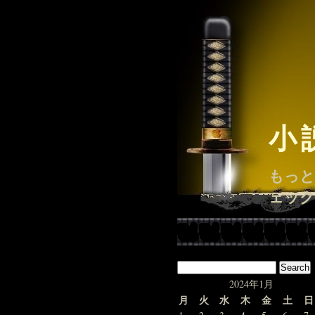
小
もっと
ェック
2024年1月
月
火
水
木
金
土
日