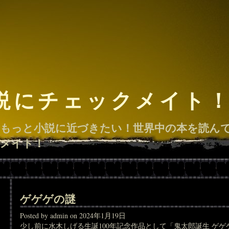
説にチェックメイト
もっと小説に近づきたい！世界中の本を読ん
メイト！
ゲゲゲの謎
Posted by admin on 2024年1月19日
少し前に水木しげる生誕100年記念作品として「鬼太郎誕生 ゲ