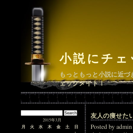
小説にチェ
もっともっと小説に近づ
ェックメイト！
友人の痩せた
2015年3月
Posted by adm
月
火
水
木
金
土
日