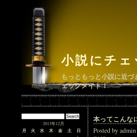
小説にチェ
もっともっと小説に近づ
ェックメイト！
本ってこんな
2013年12月
Posted by adm
月
火
水
木
金
土
日