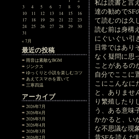
1
2
私は読書と言
3
4
5
6
7
8
9
達の勧めでSF
10
11
12
13
14
15
16
て読むのは久
17
18
19
20
21
22
23
24
25
26
27
28
29
30
読む前は身構
31
にぐいぐい引
« 7月
日常ではあり
最近の投稿
なく疑問に思
雨音は素敵なBGM
ことがあるの
ジンクス
ゆっくりと小説を楽しむコツ
自分でここに
あえてスマホを置いて
こにこんなに
三寒四温
と、ありませ
アーカイブ
り繁殖したり
2026年7月
う、ある意味
2026年6月
かかると、い
2026年5月
2026年4月
な不思議な現
2026年3月
昔SFを読ん
2026年2月