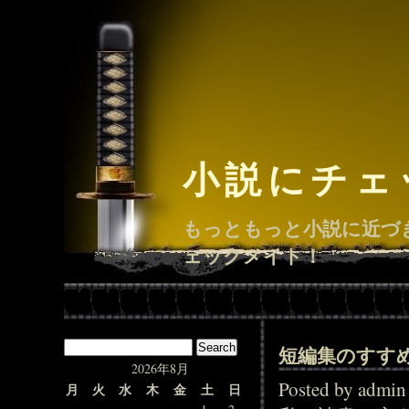
小説にチェ
もっともっと小説に近づ
ェックメイト！
短編集のすす
2026年8月
Posted by adm
月
火
水
木
金
土
日