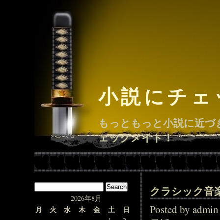
小説にチェ
もっともっと小説に近づ
ェックメイト！
クラシック音
2026年8月
Posted by adm
月
火
水
木
金
土
日