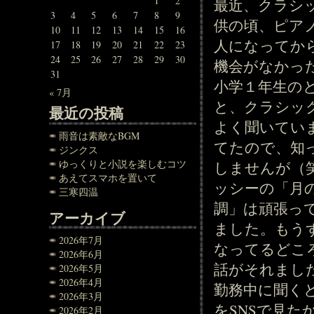
1
2
最近、クラシ
3
4
5
6
7
8
9
供の頃、ピア
10
11
12
13
14
15
16
人になってか
17
18
19
20
21
22
23
24
25
26
27
28
29
30
機会がなかっ
31
小学１年生の
« 7月
と、クラシッ
最近の投稿
よく聞いてい
雨音は素敵なBGM
てたので、知
ジンクス
ゆっくりと小説を楽しむコツ
しませんが（
あえてスマホを置いて
ッシーの「月の
三寒四温
調」は頑張っ
アーカイブ
ました。もう
2026年7月
なってるどこ
2026年6月
話がそれまし
2026年5月
2026年4月
勤務中に聞く
2026年3月
をSNSで見
2026年2月