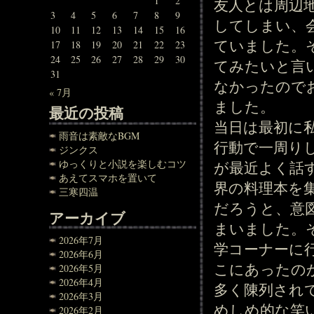
1
2
友人とは周辺
3
4
5
6
7
8
9
してしまい、
10
11
12
13
14
15
16
ていました。
17
18
19
20
21
22
23
24
25
26
27
28
29
30
てみたいと言
31
なかったので
« 7月
ました。
最近の投稿
当日は最初に
雨音は素敵なBGM
行動で一周り
ジンクス
ゆっくりと小説を楽しむコツ
が最近よく話
あえてスマホを置いて
界の料理本を
三寒四温
だろうと、意
アーカイブ
まいました。
2026年7月
学コーナーに
2026年6月
こにあったの
2026年5月
2026年4月
多く陳列され
2026年3月
めしめ的な笑
2026年2月