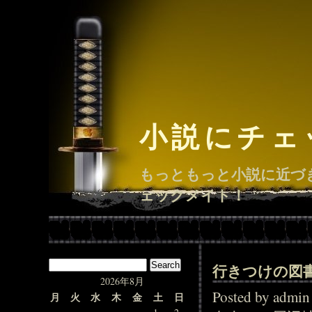
小説にチェ
もっともっと小説に近づ
ェックメイト！
行きつけの図
2026年8月
Posted by adm
月
火
水
木
金
土
日