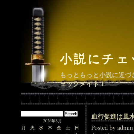
小説にチェ
もっともっと小説に近づ
ェックメイト！
血行促進は風
2026年8月
Posted by adm
月
火
水
木
金
土
日