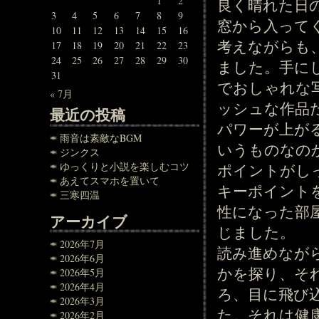
1
2
良く晴れた日
3
4
5
6
7
8
9
窓から入って
10
11
12
13
14
15
16
考えながらも
17
18
19
20
21
22
23
24
25
26
27
28
29
30
ました。手に
31
でおしゃれな
« 7月
ッシュな作品
最近の投稿
パワーが上が
雨音は素敵なBGM
いうものなの
ジンクス
ゆっくりと小説を楽しむコツ
ポイントがし
あえてスマホを置いて
キーポイント
三寒四温
性になった部
アーカイブ
じました。
2026年7月
読み進めなが
2026年6月
かを探り、そ
2026年5月
2026年4月
ろ、目に飛び
2026年3月
た。それは健
2026年2月