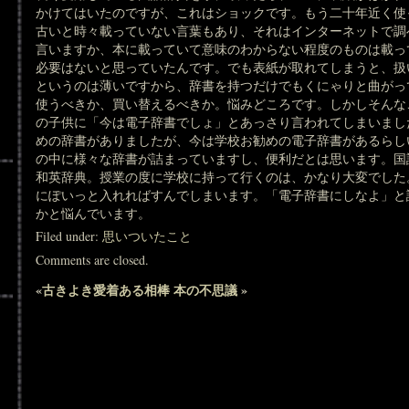
かけてはいたのですが、これはショックです。もう二十年近く使
古いと時々載っていない言葉もあり、それはインターネットで調
言いますか、本に載っていて意味のわからない程度のものは載っ
必要はないと思っていたんです。でも表紙が取れてしまうと、扱
というのは薄いですから、辞書を持つだけでもくにゃりと曲がっ
使うべきか、買い替えるべきか。悩みどころです。しかしそんな
の子供に「今は電子辞書でしょ」とあっさり言われてしまいまし
めの辞書がありましたが、今は学校お勧めの電子辞書があるらし
の中に様々な辞書が詰まっていますし、便利だとは思います。国
和英辞典。授業の度に学校に持って行くのは、かなり大変でした
にぽいっと入れればすんでしまいます。「電子辞書にしなよ」と
かと悩んでいます。
Filed under:
思いついたこと
Comments are closed.
«
古きよき愛着ある相棒
本の不思議
»