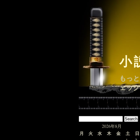
小
もっと
ェック
2026年8月
月
火
水
木
金
土
日