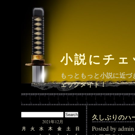
小説にチェ
もっともっと小説に近づ
ェックメイト！
久しぶりのハ
2021年12月
Posted by adm
月
火
水
木
金
土
日