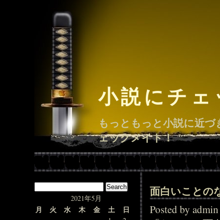
小説にチェ
もっともっと小説に近づ
ェックメイト！
面白いことの
2021年5月
Posted by adm
月
火
水
木
金
土
日