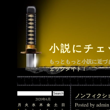
小説にチェ
もっともっと小説に近づ
ェックメイト！
ノンフィクシ
2020年6月
Posted by adm
月
火
水
木
金
土
日