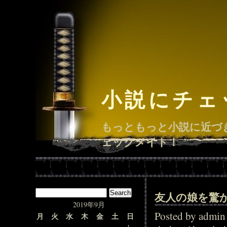
小説にチェ
もっともっと小説に近づ
ェックメイト！
友人の娘を驚
2019年9月
Posted by adm
月
火
水
木
金
土
日