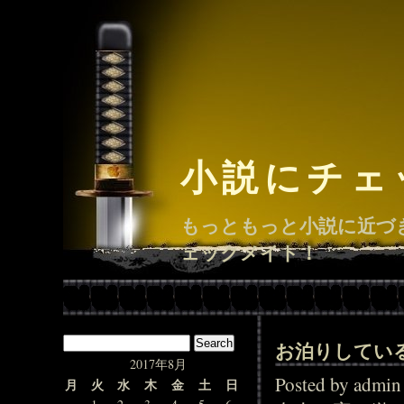
小説にチェ
もっともっと小説に近づ
ェックメイト！
お泊りしてい
2017年8月
Posted by adm
月
火
水
木
金
土
日