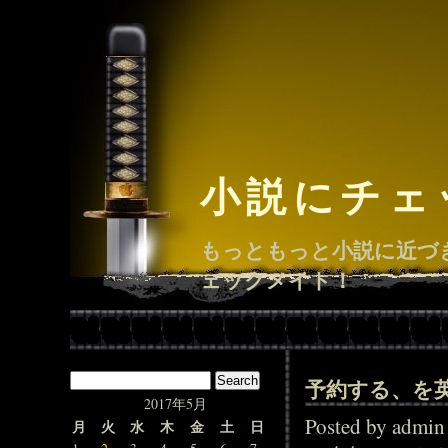
小説にチェ
もっともっと小説に近づ
ェックメイト！
予約する、を
2017年5月
Posted by adm
月
火
水
木
金
土
日