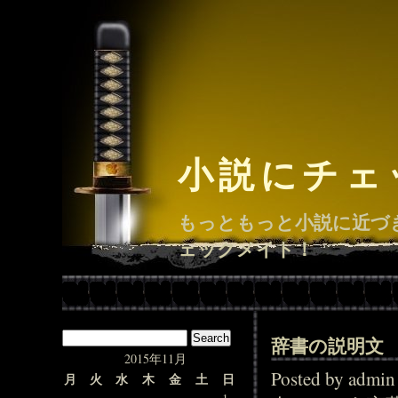
小説にチェ
もっともっと小説に近づ
ェックメイト！
辞書の説明文
2015年11月
Posted by adm
月
火
水
木
金
土
日