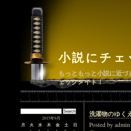
小説にチェ
もっともっと小説に近づ
ェックメイト！
洗濯物のゆく
2015年9月
Posted by adm
月
火
水
木
金
土
日