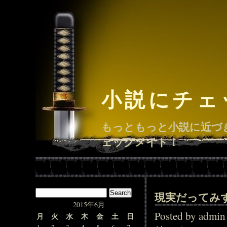
小説にチェ
もっともっと小説に近づ
ェックメイト！
現実だってみ
2015年6月
Posted by adm
月
火
水
木
金
土
日