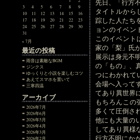
1
2
先日、「行方
3
4
5
6
7
8
9
タイトルから
10
11
12
13
14
15
16
踪した人たち
17
18
19
20
21
22
23
24
25
26
27
28
29
30
ョンのイベン
31
このイベント
« 7月
家の「梨」氏
最近の投稿
展示は身元不明
雨音は素敵なBGM
の「もの」、
ジンクス
ゆっくりと小説を楽しむコツ
つにわかれて
あえてスマホを置いて
会場へ入って
三寒四温
てあり異世界
アーカイブ
もちろんこの
2026年7月
多くて圧倒さ
2026年6月
他にも大量の
2026年5月
2026年4月
してあり異様
2026年3月
行方不明にか
2026年2月