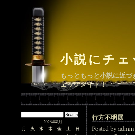
小説にチェ
もっともっと小説に近づ
ェックメイト！
行方不明展
2026年8月
Posted by adm
月
火
水
木
金
土
日