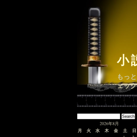
小
もっと
ェック
2026年8月
月
火
水
木
金
土
日