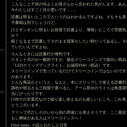
こんなこと子供の頃よくお母さんから言われた気がします。あん
今わたしはすごく目が悪いです……。
読書は明るいところでというのはわかるんですよね。そもそも真
子書籍は別でしょうけど。
けどギンギンに明るいお部屋で読書より、薄暗いところで雰囲気
か？
眠くなるまで読書してそのまま寝落ちしたい時だってあるし。そ
ていたいんですよね。
そんなときには読書灯が便利です。
スタンド式のが一般的ですが、最近スリーコインズで面白い商品
「LEDクリップブックライト」お値段¥880（税込）です。
スリーコインズで売っているだけでスリーコインではないのですが
があります。
どんな商品かというと、なんと、本にクリップして使える読書灯
調色や明るさも三段階で選べるし、アーム部分のライトは角度調
当にぴったりです。
USBでの充電式なので繰り返し使えるのも嬉しいところ。これ
とうございます。
クリップ式だし小さいから別の用途にも使えそうです。ここ最近
もし興味がある人はスリーコインズへ！
Filed under:
小説とわたしと日常