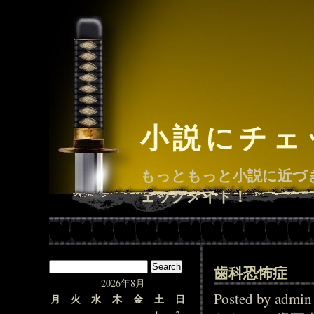
小説にチェ
もっともっと小説に近づ
ェックメイト！
歯科恐怖症
2026年8月
Posted by adm
月
火
水
木
金
土
日