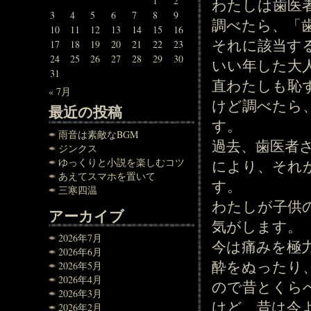
1
2
わたしは歯医
3
4
5
6
7
8
9
調べたら、「
10
11
12
13
14
15
16
それに該当す
17
18
19
20
21
22
23
24
25
26
27
28
29
30
いい年した大
31
直わたしも恥
« 7月
けど調べたら
最近の投稿
す。
雨音は素敵なBGM
過去、歯医者
ジンクス
ゆっくりと小説を楽しむコツ
により、それ
あえてスマホを置いて
す。
三寒四温
わたしが子供
アーカイブ
気がします。
2026年7月
今は痛みを極
2026年6月
酔をぬったり
2026年5月
2026年4月
ので昔とくら
2026年3月
けど、昔は今
2026年2月