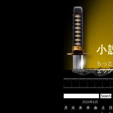
小
もっと
ェック
2026年8月
月
火
水
木
金
土
日