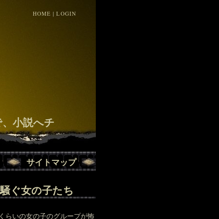
HOME
|
LOGIN
！
で、小説へチ
サイトマップ
、騒ぐ女の子たち
くらいの女の子のグループが怖