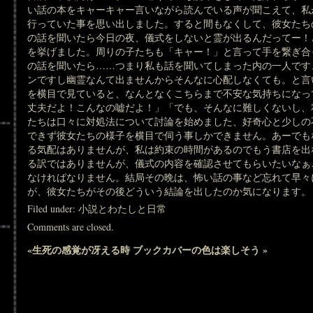
い話の本をキャーキャー言いながら読んでいる声が聞こえて、私
行っていた事を思い出しました。すると間もなくして、彼女たち
の話を聞いたら今日の夜、儀式をしないと霊が出るんだってー！
を挙げました。周りの子たちも「キャー！」と言って手を繋ぎ合
の話を聞いたら……つまり私も話を聞いてしまった内の一人です
ンですし幽霊なんて出ませんからそんなに心配しなくても。と言
を横目で見ていると、なんとなくこちらまで不安な気持ちになっ
丈夫だよ！こんなの嘘だよ！」「でも、そんなに難しくないし、
たちは口々に対処法について討論を始めました、好奇心と少しの
できず彼女たちの様子を横目で伺う事しかできません。あーでも
る気配はありませんが、私は約束の時間があるのでもう書店を出
る訳ではありませんが、儀式の内容を確認させてもらいたいなぁ
なければなりません。結局その晩は、怖い話の事など忘れて早々
が、彼女たちがその後どういう結論を出したのか気になります。
Filed under:
小説とわたしと日常
Comments are closed.
«
生死の感覚が冴える時
ブックカバーの色は楽しそう
»