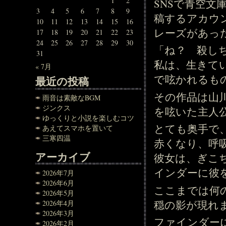
1
2
SNSで青空
3
4
5
6
7
8
9
稿するアカウ
10
11
12
13
14
15
16
レーズがあっ
17
18
19
20
21
22
23
24
25
26
27
28
29
30
「ね？ 殺し
31
私は、生きて
« 7月
で呟かれるも
最近の投稿
その作品は山
雨音は素敵なBGM
ジンクス
を呟いた主人
ゆっくりと小説を楽しむコツ
とても奥手で
あえてスマホを置いて
三寒四温
赤くなり、呼
アーカイブ
彼女は、ぎこ
インダーに彼
2026年7月
2026年6月
ここまでは何
2026年5月
穏の影が現れ
2026年4月
2026年3月
ファインダー
2026年2月