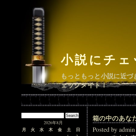
小説にチェ
もっともっと小説に近づ
ェックメイト！
箱の中のあな
2026年8月
Posted by adm
月
火
水
木
金
土
日