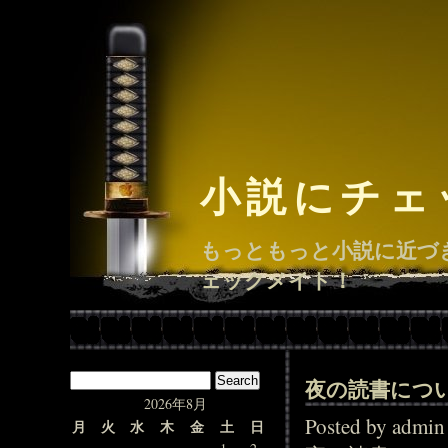
小説にチェ
もっともっと小説に近づ
ェックメイト！
夜の読書につ
2026年8月
Posted by adm
月
火
水
木
金
土
日