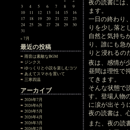
1
2
夜の読書には
3
4
5
6
7
8
9
ます。
10
11
12
13
14
15
16
一日の終わり
17
18
19
20
21
22
23
24
25
26
27
28
29
30
りを少し落と
31
自然と気持ち
« 7月
り、誰にも急
最近の投稿
りと浸れるの
雨音は素敵なBGM
夜は、感情が
ジンクス
ゆっくりと小説を楽しむコツ
昼間は理性で
あえてスマホを置いて
てきます。
三寒四温
そんな状態で
アーカイブ
す。登場人物
2026年7月
に涙が出そう
2026年6月
2026年5月
夜の読書は、
2026年4月
また、夜の読
2026年3月
2026年2月