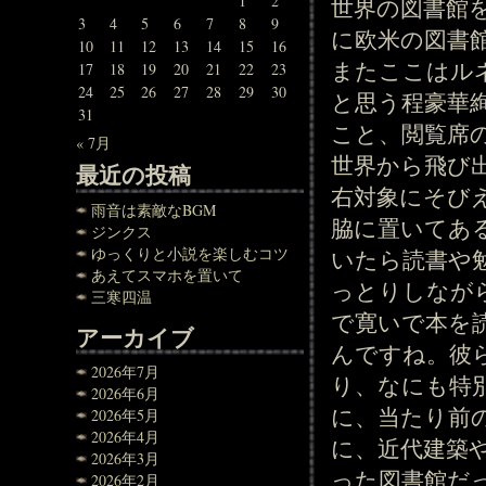
1
2
世界の図書館
3
4
5
6
7
8
9
に欧米の図書
10
11
12
13
14
15
16
またここはル
17
18
19
20
21
22
23
24
25
26
27
28
29
30
と思う程豪華
31
こと、閲覧席
« 7月
世界から飛び
最近の投稿
右対象にそび
雨音は素敵なBGM
脇に置いてあ
ジンクス
ゆっくりと小説を楽しむコツ
いたら読書や
あえてスマホを置いて
っとりしなが
三寒四温
で寛いで本を
アーカイブ
んですね。彼
2026年7月
り、なにも特
2026年6月
に、当たり前
2026年5月
2026年4月
に、近代建築
2026年3月
った図書館だ
2026年2月