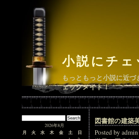
小説にチェ
もっともっと小説に近づ
ェックメイト！
図書館の建築
2026年8月
Posted by adm
月
火
水
木
金
土
日