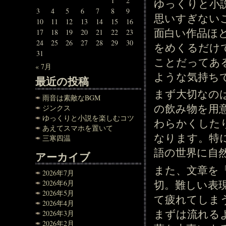
1
2
ゆっくりと小
3
4
5
6
7
8
9
思いすぎない
10
11
12
13
14
15
16
面白い作品ほ
17
18
19
20
21
22
23
24
25
26
27
28
29
30
をめくるだけ
31
ことだってあ
« 7月
ような気持ち
最近の投稿
まず大切なの
雨音は素敵なBGM
の飲み物を用
ジンクス
ゆっくりと小説を楽しむコツ
わらかくした
あえてスマホを置いて
なります。特
三寒四温
語の世界に自
アーカイブ
また、文章を
2026年7月
切。難しい表
2026年6月
2026年5月
て疲れてしま
2026年4月
まずは流れる
2026年3月
2026年2月