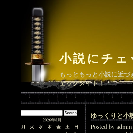
小説にチェ
もっともっと小説に近づ
ェックメイト！
ゆっくりと小
2026年8月
Posted by adm
月
火
水
木
金
土
日