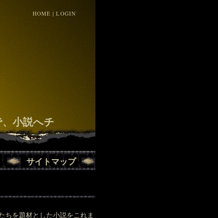
HOME
|
LOGIN
！
で、小説へチ
サイトマップ
たちを題材とした小説をこれま