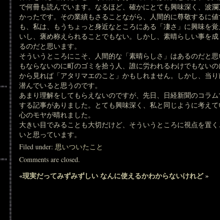
で何冊も読んでいます。なるほど、確かにとても興味深く、波瀾
かったです。その業績もさることながら、人間的に尊敬するに値
も、私は、もうちょっと身近なところにある「凄さ」に興味を覚
いし、褒め称えられることでもない。しかし、素晴らしい事を成
るのだと思います。
そういうところにこそ、人間的な「素晴らしさ」はあるのだと思
もならないのに町のゴミを拾う人、誰に労われるわけでもないの
から見れば「アタリマエのこと」かもしれません。しかし、当り
潜んでいると思うのです。
あまり理解をしてもらえないのですが、先日、日経新聞のコラム
する記事がありました。とても興味深く、私と同じように考えて
心のモヤが晴れました。
大きい目でみることも大切だけど、そういうところに視点を置く
いと思っています。
Filed under:
思いついたこと
Comments are closed.
«
現実だってみずみずしい
なんに使えるかわからないけれど
»