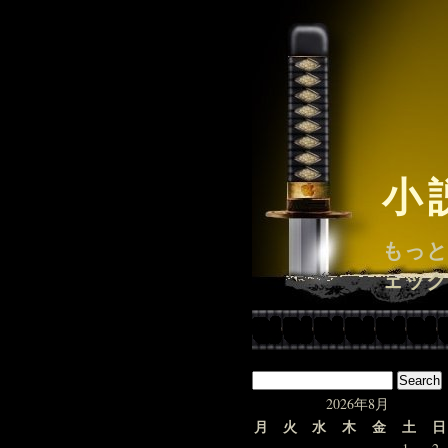
小
もっと
ェック
2026年8月
月
火
水
木
金
土
日